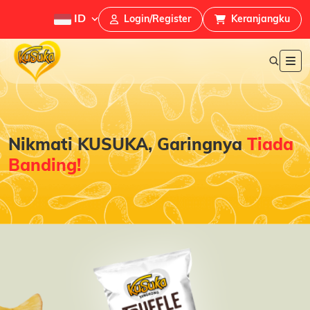
ID
Login/Register
Keranjangku
Nikmati KUSUKA, Garingnya
Tiada
Banding!