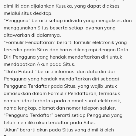
dimiliki dan dijalankan Kusuka, yang dapat diakses
melalui situs desktop.
“Pengguna” berarti setiap individu yang mengakses dan
menggunakan Situs beserta setiap layanan yang
ditawarkan di dalamnya.
“Formulir Pendaftaran” berarti formulir elektronik yang
tersedia pada Situs dan harus dilengkapi dengan Data
Diri Pengguna yang hendak mendaftarkan diri untuk
mendapatkan Akun pada Situs.
“Data Pribadi” berarti informasi dan data diri dari
Pengguna yang hendak mendaftarkan diri sebagai
Pengguna Terdaftar pada Situs, yang wajib untuk
dimasukkan dalam Formulir Pendaftaran, termasuk
namun tidak terbatas pada alamat surat elektronik,
nama lengkap, alamat dan nomor telepon seluler.
“Pengguna Terdaftar” berarti setiap Pengguna yang
telah memiliki akun terdaftar pada Situs.
“Akun” berarti akun pada Situs yang dimiliki oleh