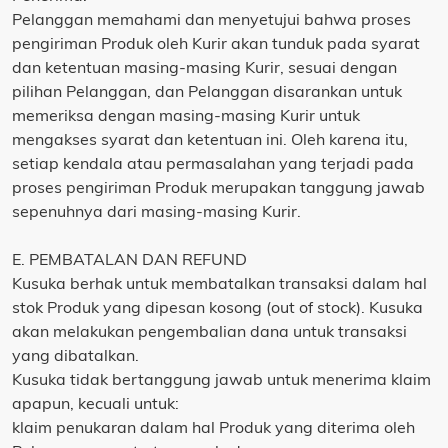
Pelanggan memahami dan menyetujui bahwa proses
pengiriman Produk oleh Kurir akan tunduk pada syarat
dan ketentuan masing-masing Kurir, sesuai dengan
pilihan Pelanggan, dan Pelanggan disarankan untuk
memeriksa dengan masing-masing Kurir untuk
mengakses syarat dan ketentuan ini. Oleh karena itu,
setiap kendala atau permasalahan yang terjadi pada
proses pengiriman Produk merupakan tanggung jawab
sepenuhnya dari masing-masing Kurir.
E. PEMBATALAN DAN REFUND
Kusuka berhak untuk membatalkan transaksi dalam hal
stok Produk yang dipesan kosong (out of stock). Kusuka
akan melakukan pengembalian dana untuk transaksi
yang dibatalkan.
Kusuka tidak bertanggung jawab untuk menerima klaim
apapun, kecuali untuk:
klaim penukaran dalam hal Produk yang diterima oleh