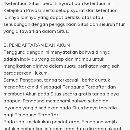
“Ketentuan Situs” berarti Syarat dan Ketentuan ini,
Kebijakan Privasi, serta setiap syarat dan ketentuan
lainnya lainnya yang dapat berlaku atas atau
sehubungan dengan penggunaan Situs dan seluruh fitur
yang ditawarkan dalam Situs.
B. PENDAFTARAN DAN AKUN
Pengguna dengan ini menyatakan bahwa dirinya
adalah individu yang cakap dan mampu untuk
mengikatkan dirinya dalam suatu perikatan yang sah
berdasarkan Hukum.
Semua Pengguna, tanpa terkecuali, berhak untuk
mendaftarkan diri sebagai Pengguna Terdaftar dan
membuat Akun pada Situs secara gratis tanpa biaya
apapun. Pengguna memahami bahwa sebagian
layanan yang disediakan pada Situs hanya tersedia
bagi Pengguna Terdaftar.
Pada saat melakukan pendaftaran, Pengguna wajib
untuk memberikan informasi dan data diri yang akurat,