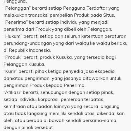
Pengguna.
“Pelanggan” berarti setiap Pengguna Terdaftar yang
melakukan transaksi pembelian Produk pada Situs.
“Penerima” berarti setiap individu yang menjadi
penerima dari Produk yang dibeli oleh Pelanggan.
“Hukum” berarti setiap dan seluruh ketentuan peraturan
perundang-undangan yang dari waktu ke waktu berlaku
di Republik Indonesia.
“Produk” berarti produk Kusuka, yang tersedia bagi
Pelanggan Kusuka.
“Kurir” berarti pihak ketiga penyedia jasa ekspedisi
dan/atau pengiriman, yang jasanya ditawarkan untuk
pengiriman Produk kepada Penerima.
“Afiliasi” berarti, sehubungan dengan setiap pihak,
setiap individu, korporasi, perseroan terbatas,
kemitraan atau badan lainnya yang secara langsung
atau tidak langsung memiliki kendali atas, dikendalikan
oleh, atau berada di bawah kendali bersama-sama
dengan pihak tersebut.