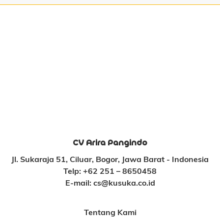
CV Arira Pangindo
Jl. Sukaraja 51, Ciluar, Bogor, Jawa Barat - Indonesia
Telp:
+62 251 – 8650458
E-mail:
cs@kusuka.co.id
Tentang Kami