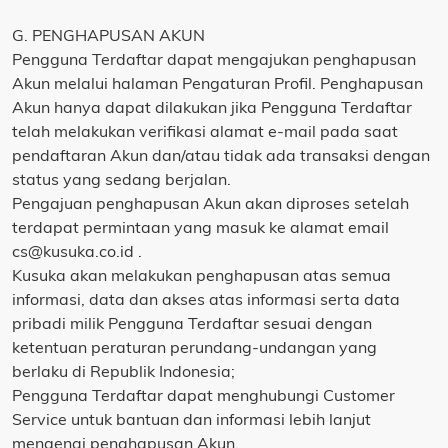
G. PENGHAPUSAN AKUN
Pengguna Terdaftar dapat mengajukan penghapusan
Akun melalui halaman Pengaturan Profil. Penghapusan
Akun hanya dapat dilakukan jika Pengguna Terdaftar
telah melakukan verifikasi alamat e-mail pada saat
pendaftaran Akun dan/atau tidak ada transaksi dengan
status yang sedang berjalan.
Pengajuan penghapusan Akun akan diproses setelah
terdapat permintaan yang masuk ke alamat email
cs@kusuka.co.id .
Kusuka akan melakukan penghapusan atas semua
informasi, data dan akses atas informasi serta data
pribadi milik Pengguna Terdaftar sesuai dengan
ketentuan peraturan perundang-undangan yang
berlaku di Republik Indonesia;
Pengguna Terdaftar dapat menghubungi Customer
Service untuk bantuan dan informasi lebih lanjut
mengenai penghapusan Akun.