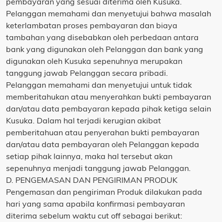
pembayaran yang sesuai diterima oleh Kusuka.
Pelanggan memahami dan menyetujui bahwa masalah
keterlambatan proses pembayaran dan biaya
tambahan yang disebabkan oleh perbedaan antara
bank yang digunakan oleh Pelanggan dan bank yang
digunakan oleh Kusuka sepenuhnya merupakan
tanggung jawab Pelanggan secara pribadi.
Pelanggan memahami dan menyetujui untuk tidak
memberitahukan atau menyerahkan bukti pembayaran
dan/atau data pembayaran kepada pihak ketiga selain
Kusuka. Dalam hal terjadi kerugian akibat
pemberitahuan atau penyerahan bukti pembayaran
dan/atau data pembayaran oleh Pelanggan kepada
setiap pihak lainnya, maka hal tersebut akan
sepenuhnya menjadi tanggung jawab Pelanggan.
D. PENGEMASAN DAN PENGIRIMAN PRODUK
Pengemasan dan pengiriman Produk dilakukan pada
hari yang sama apabila konfirmasi pembayaran
diterima sebelum waktu cut off sebagai berikut: