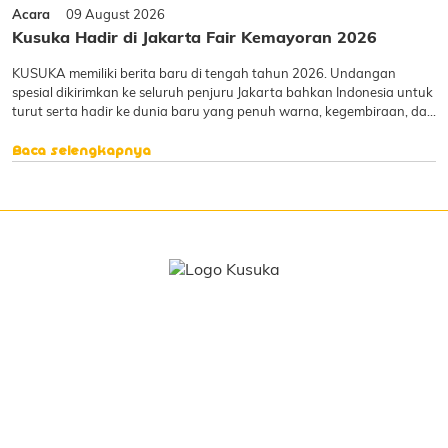
Acara
09 August 2026
Kusuka Hadir di Jakarta Fair Kemayoran 2026
KUSUKA memiliki berita baru di tengah tahun 2026. Undangan
spesial dikirimkan ke seluruh penjuru Jakarta bahkan Indonesia untuk
turut serta hadir ke dunia baru yang penuh warna, kegembiraan, dan
keseruan di KUSUKA Wonderland. Hadirilah booth Kusuka di Jakarta
Fair Kemayoran, tepatnya di area Open Sp
Baca selengkapnya