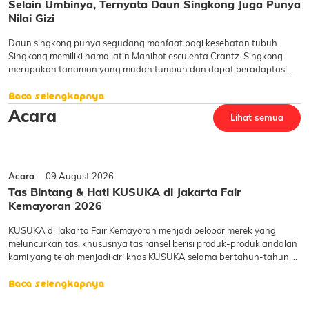
Selain Umbinya, Ternyata Daun Singkong Juga Punya
Nilai Gizi
Daun singkong punya segudang manfaat bagi kesehatan tubuh.
Singkong memiliki nama latin Manihot esculenta Crantz. Singkong
merupakan tanaman yang mudah tumbuh dan dapat beradaptasi
pada lahan yang kurang subur. Selain akar dan umbi yang dapat
dimanfaatkan, daun singkong juga memiliki nilai kesehatan
Baca selengkapnya
Acara
Lihat semua
Acara
09 August 2026
Tas Bintang & Hati KUSUKA di Jakarta Fair
Kemayoran 2026
KUSUKA di Jakarta Fair Kemayoran menjadi pelopor merek yang
meluncurkan tas, khususnya tas ransel berisi produk-produk andalan
kami yang telah menjadi ciri khas KUSUKA selama bertahun-tahun di
acara ini. Tas ini mudah dibawa, menarik perhatian, dan memiliki
kebanggaan tersendiri bagi mereka yang ber
Baca selengkapnya