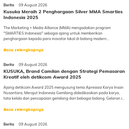
Berita
09 August 2026
Kusuka Meraih 2 Penghargaan Silver MMA Smarties
Indonesia 2025
The Marketing + Media Alliance (MMA) mengadakan program
"SMARTIES Indonesia" sebagai ajang untuk memberikan
penghargaan kepada para inovator lokal di bidang modern
marketing. Penghargaan ini juga berlangsung pada tingkat regional
dan global. KUSUKA berhasil meraih 2&nbsp;Silver Awards dari
Baca selengkapnya
SMARTIES
Berita
09 August 2026
KUSUKA, Brand Camilan dengan Strategi Pemasaran
Kreatif oleh detikcom Award 2025
Ajang detikcom Award 2025 mengusung tema Apresiasi Karya Insan
Nusantara, Merajut Indonesia Gemilang didedikasikan pada karya,
tata kelola dan pencapaian gemilang dari bebagai bidang. Gelaran ini
adalah satu dari jalan yang detikcom pilih untuk merawat semangat
transformasi dalam berkarya yang berda
Baca selengkapnya
Berita
09 August 2026