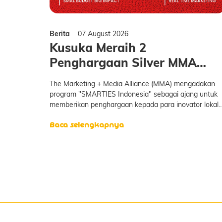
Berita
07 August 2026
Kusuka Meraih 2
Penghargaan Silver MMA
Smarties Indonesia 2025
The Marketing + Media Alliance (MMA) mengadakan
program "SMARTIES Indonesia" sebagai ajang untuk
memberikan penghargaan kepada para inovator lokal
di bidang modern marketing. Penghargaan ini juga
Baca selengkapnya
berlangsung pada tingkat regional dan global. KUSUK
berhasil meraih 2&nbsp;Silver Awards dari SMARTIES