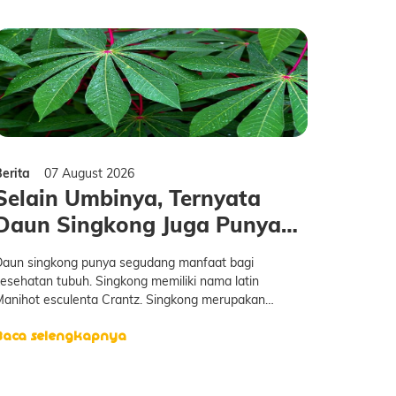
Berita
07 August 2026
Selain Umbinya, Ternyata
Daun Singkong Juga Punya
Nilai Gizi
Daun singkong punya segudang manfaat bagi
esehatan tubuh. Singkong memiliki nama latin
Manihot esculenta Crantz. Singkong merupakan
tanaman yang mudah tumbuh dan dapat beradaptasi
Baca selengkapnya
pada lahan yang kurang subur. Selain akar dan umbi
yang dapat dimanfaatkan, daun singkong juga memiliki
ilai kesehatan