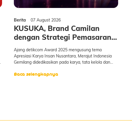
Berita
07 August 2026
KUSUKA, Brand Camilan
dengan Strategi Pemasaran
Kreatif oleh detikcom Award
Ajang detikcom Award 2025 mengusung tema
2025
Apresiasi Karya Insan Nusantara, Merajut Indonesia
Gemilang didedikasikan pada karya, tata kelola dan
pencapaian gemilang dari bebagai bidang. Gelaran ini
Baca selengkapnya
A
adalah satu dari jalan yang detikcom pilih untuk
merawat semangat transformasi dalam berkarya yang
berda