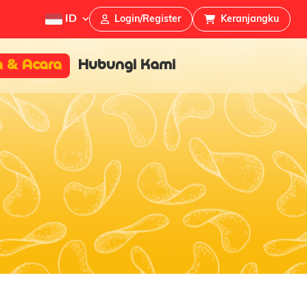
ID
Login/Register
Keranjangku
a & Acara
Hubungi Kami