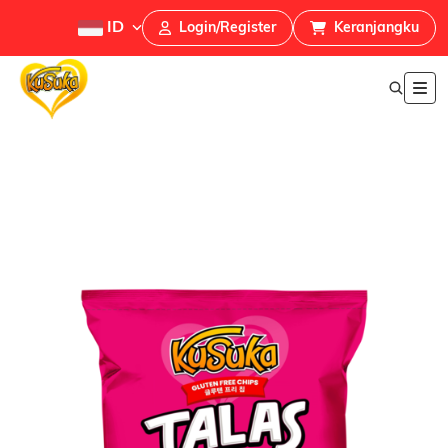
ID
Login/Register
Keranjangku