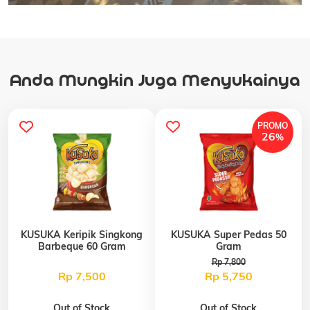
Anda Mungkin Juga Menyukainya
PROMO
26
%
KUSUKA Keripik Singkong
KUSUKA Super Pedas 50
Barbeque 60 Gram
Gram
Rp 7,800
Rp 7,500
Rp 5,750
Out of Stock
Out of Stock