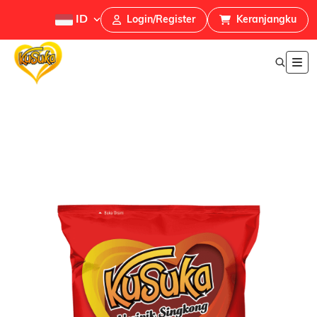
ID
Login/Register
Keranjangku