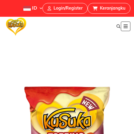
ID
Login/Register
Keranjangku